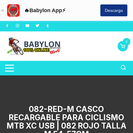
🔥Babylon App⚡
Descarga
Saltar
al
contenido
0
082-RED-M CASCO
RECARGABLE PARA CICLISMO
MTB XC USB | 082 ROJO TALLA