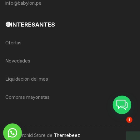
info@babylon.pe
🔴INTERESANTES
Ofertas
Novedades
Liquidación del mes
Compras mayoristas
ASESOR BREIZER
1
Tema Orchid Store de
Themebeez