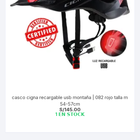
casco cigna recargable usb montaña | 082 rojo talla m
54-57cm
S/
145.00
1 𝗘𝗡 𝗦𝗧𝗢𝗖𝗞