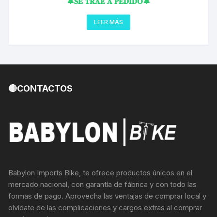
🔔𝐒𝐄 𝐓𝐑𝐀𝐄 𝐀 𝐏𝐄𝐃𝐈𝐃𝐎🔔
15X110MM 1.5″-1 1/8″ GLOSS BLACK PIPA CONICO
LEER MÁS
🔴CONTACTOS
Babylon Imports Bike, te ofrece productos únicos en el
mercado nacional, con garantía de fábrica y con todo las
formas de pago. Aprovecha las ventajas de comprar local y
olvídate de las complicaciones y cargos extras al comprar