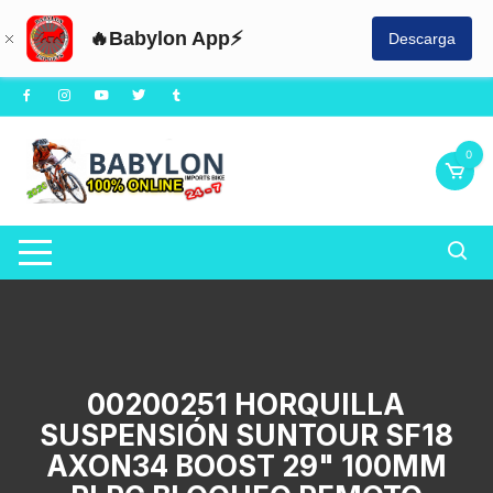
🔥Babylon App⚡
Descarga
Saltar
al
contenido
0
00200251 HORQUILLA
SUSPENSIÓN SUNTOUR SF18
AXON34 BOOST 29" 100MM