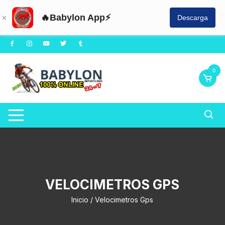
🔥Babylon App⚡
Descarga
Saltar
al
contenido
0
VELOCIMETROS GPS
Inicio
/ Velocimetros Gps