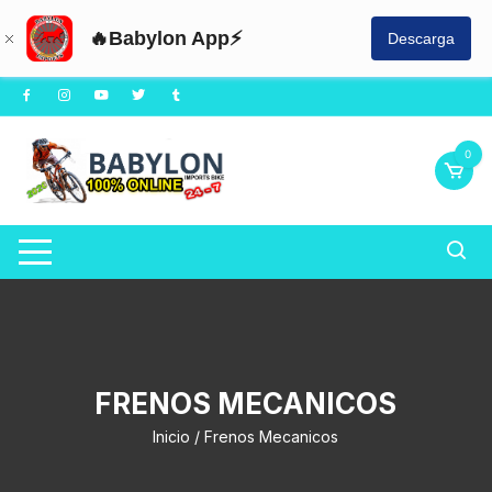
🔥Babylon App⚡
Descarga
Saltar
al
contenido
0
FRENOS MECANICOS
Inicio
/ Frenos Mecanicos