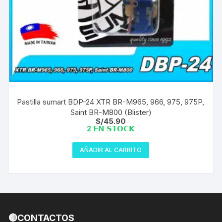
Pastilla sumart BDP-24 XTR BR-M965, 966, 975, 975P,
Saint BR-M800 (Blister)
S/
45.90
2 𝗘𝗡 𝗦𝗧𝗢𝗖𝗞
AÑADIR AL CARRITO
🔴CONTACTOS