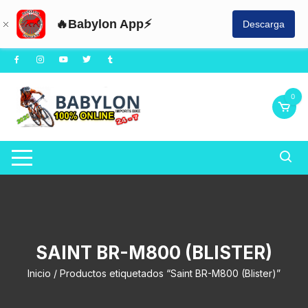
🔥Babylon App⚡
Descarga
Saltar
al
contenido
0
SAINT BR-M800 (BLISTER)
Inicio
/ Productos etiquetados “Saint BR-M800 (Blister)”