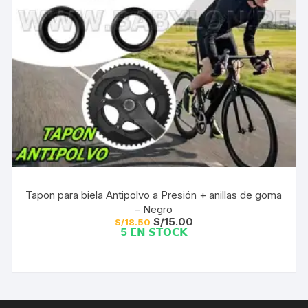
Tapon para biela Antipolvo a Presión + anillas de goma
– Negro
El
El
S/
15.00
S/
18.50
precio
precio
5 𝗘𝗡 𝗦𝗧𝗢𝗖𝗞
original
actual
era:
es:
S/18.50.
S/15.00.