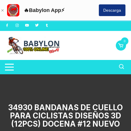
🔥Babylon App⚡
Descarga
Saltar
al
contenido
0
34930 BANDANAS DE CUELLO
PARA CICLISTAS DISEÑOS 3D
(12PCS) DOCENA #12 NUEVO