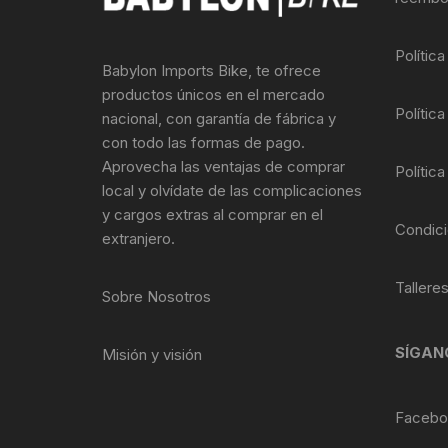
Llantas para Bicicletas
Pastillas de Fre
Per
Polític
Babylon Imports Bike, te ofrece
Pedales
Roldanas para D
Pal
productos únicos en el mercado
Política
nacional, con garantía de fábrica y
Piñones de Bicicleta
Pro
con todo las formas de pago.
Aprovecha las ventajas de comprar
Política
Potencias Stem
Por
local y olvídate de las complicaciones
y cargos extras al comprar en el
Plumillas Ejes
Tim
Condici
extranjero.
Radios de Bicicleta
Tallere
Sobre Nosotros
Rodajes
SÍGAN
Misión y visión
Rotores Discos
Shifter Cambios
Facebo