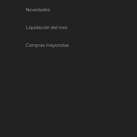
EXTRACTOR LLAVES PARA
Novedades
MONOPLATOS
DENA
SION
Liquidación del mes
S
Compras mayoristas
RASAS
AS
ADOR
IJADORES