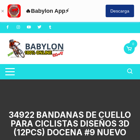
🔥Babylon App⚡
Descarga
Saltar
al
contenido
0
34922 BANDANAS DE CUELLO
PARA CICLISTAS DISEÑOS 3D
(12PCS) DOCENA #9 NUEVO