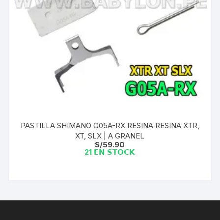
PASTILLA SHIMANO G05A-RX RESINA RESINA XTR,
XT, SLX | A GRANEL
S/
59.90
21 𝗘𝗡 𝗦𝗧𝗢𝗖𝗞