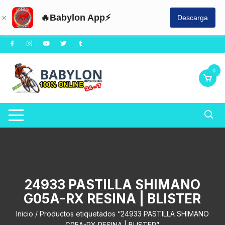
🔥Babylon App⚡
Descarga
Saltar
al
contenido
0
24933 PASTILLA SHIMANO
G05A-RX RESINA | BLISTER
Inicio
/ Productos etiquetados “24933 PASTILLA SHIMANO
G05A-RX RESINA | BLISTER”