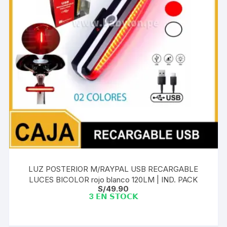
LUZ POSTERIOR M/RAYPAL USB RECARGABLE
LUCES BICOLOR rojo blanco 120LM | IND. PACK
S/
49.90
3 𝗘𝗡 𝗦𝗧𝗢𝗖𝗞