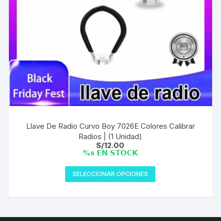
Llave De Radio Curvo Boy 7026E Colores Calibrar
Radios | (1 Unidad)
S/
12.00
%s 𝗘𝗡 𝗦𝗧𝗢𝗖𝗞
Este
SELECCIONAR OPCIONES
producto
tiene
múltiples
variantes.