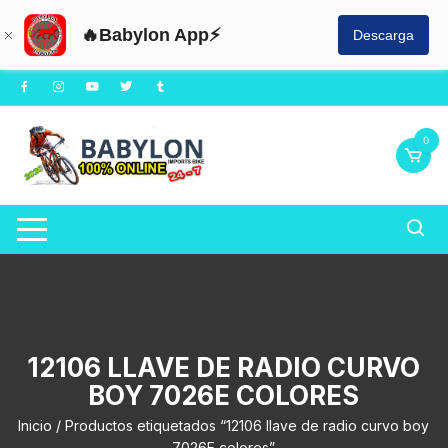
🔥Babylon App⚡
Descarga
Saltar
al
contenido
0
12106 LLAVE DE RADIO CURVO
BOY 7026E COLORES
Inicio
/ Productos etiquetados “12106 llave de radio curvo boy
7026E colores”