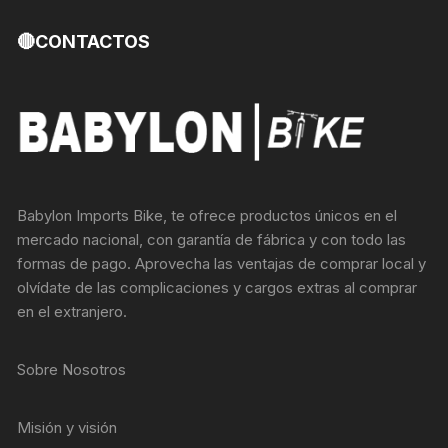
Las
🔴CONTACTOS
opciones
se
pueden
elegir
en
la
página
de
Babylon Imports Bike, te ofrece productos únicos en el
producto
mercado nacional, con garantía de fábrica y con todo las
formas de pago. Aprovecha las ventajas de comprar local y
olvídate de las complicaciones y cargos extras al comprar
en el extranjero.
Sobre Nosotros
Misión y visión